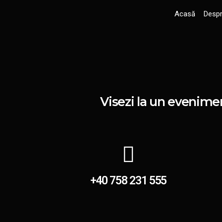
Skip
Acasă
Despr
to
content
Visezi la un evenimen
+40 758 231 555