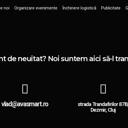
e noi
Organizare evenimente
Închiriere logistică
Publicitate
G
t de neuitat? Noi suntem aici să-l tra
vlad@avasmart.ro
strada Trandafirilor 87B
Dezmir, Cluj