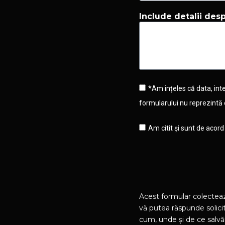
Include detalii de
*Am ințeles că data, in
formularului nu reprezintă 
Am citit și sunt de acor
Acest formular colectea
vă putea răspunde solicit
cum, unde și de ce salvă