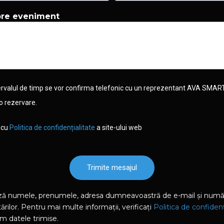
spre eveniment
tervalul de timp se vor confirma telefonic cu un reprezentant AVA SM
o rezervare.
d cu
Politica de confidențialitate
a site-ului web
Trimite mesajul
ză numele, prenumele, adresa dumneavoastră de e-mail și număru
ărilor. Pentru mai multe informații, verificați
Politica de confidenț
m datele trimise.