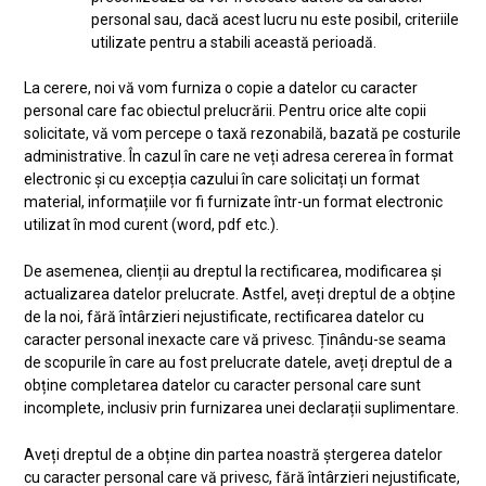
personal sau, dacă acest lucru nu este posibil, criteriile
utilizate pentru a stabili această perioadă.
La cerere, noi vă vom furniza o copie a datelor cu caracter
personal care fac obiectul prelucrării. Pentru orice alte copii
solicitate, vă vom percepe o taxă rezonabilă, bazată pe costurile
administrative. În cazul în care ne veți adresa cererea în format
electronic și cu excepția cazului în care solicitați un format
material, informațiile vor fi furnizate într-un format electronic
utilizat în mod curent (word, pdf etc.).
De asemenea, clienții au dreptul la rectificarea, modificarea și
actualizarea datelor prelucrate. Astfel, aveți dreptul de a obține
de la noi, fără întârzieri nejustificate, rectificarea datelor cu
caracter personal inexacte care vă privesc. Ținându-se seama
de scopurile în care au fost prelucrate datele, aveți dreptul de a
obține completarea datelor cu caracter personal care sunt
incomplete, inclusiv prin furnizarea unei declarații suplimentare.
Aveți dreptul de a obține din partea noastră ștergerea datelor
cu caracter personal care vă privesc, fără întârzieri nejustificate,