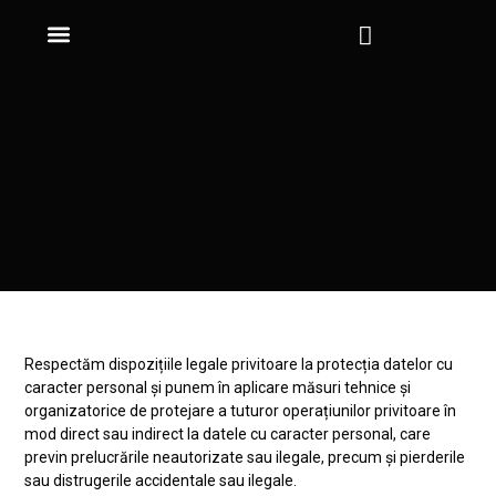
Skip
to
content
Organizare evenimente
Închiriere logistică
Galerie foto
Portofoliu clienți
Respectăm dispozițiile legale privitoare la protecția datelor cu
caracter personal și punem în aplicare măsuri tehnice și
organizatorice de protejare a tuturor operațiunilor privitoare în
mod direct sau indirect la datele cu caracter personal, care
previn prelucrările neautorizate sau ilegale, precum și pierderile
sau distrugerile accidentale sau ilegale.