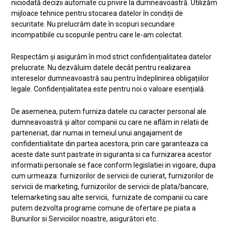
niciodată decizii automate cu privire la dumneavoastră. Utilizăm
mijloace tehnice pentru stocarea datelor în condiții de
securitate. Nu prelucrăm date în scopuri secundare
incompatibile cu scopurile pentru care le-am colectat.
Respectăm și asigurăm în mod strict confidențialitatea datelor
prelucrate. Nu dezvăluim datele decât pentru realizarea
intereselor dumneavoastră sau pentru îndeplinirea obligațiilor
legale. Confidențialitatea este pentru noi o valoare esențială.
De asemenea, putem furniza datele cu caracter personal ale
dumneavoastră și altor companii cu care ne aflăm in relatii de
parteneriat, dar numai in temeiul unui angajament de
confidentialitate din partea acestora, prin care garanteaza ca
aceste date sunt pastrate in siguranta si ca furnizarea acestor
informatii personale se face conform legislatiei in vigoare, dupa
cum urmeaza: furnizorilor de servicii de curierat, furnizorilor de
servicii de marketing, furnizorilor de servicii de plata/bancare,
telemarketing sau alte servicii, furnizate de companii cu care
putem dezvolta programe comune de ofertare pe piata a
Bunurilor si Serviciilor noastre, asigurători etc..