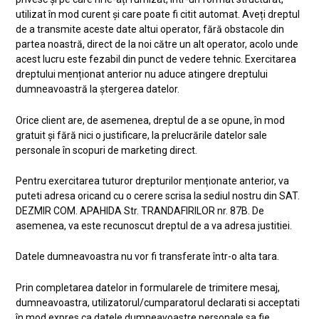
utilizat în mod curent și care poate fi citit automat. Aveți dreptul
de a transmite aceste date altui operator, fără obstacole din
partea noastră, direct de la noi către un alt operator, acolo unde
acest lucru este fezabil din punct de vedere tehnic. Exercitarea
dreptului menționat anterior nu aduce atingere dreptului
dumneavoastră la ștergerea datelor.
Orice client are, de asemenea, dreptul de a se opune, în mod
gratuit și fără nici o justificare, la prelucrările datelor sale
personale în scopuri de marketing direct.
Pentru exercitarea tuturor drepturilor menționate anterior, va
puteti adresa oricand cu o cerere scrisa la sediul nostru din SAT.
DEZMIR COM. APAHIDA Str. TRANDAFIRILOR nr. 87B. De
asemenea, va este recunoscut dreptul de a va adresa justitiei.
Datele dumneavoastra nu vor fi transferate într-o alta tara.
Prin completarea datelor in formularele de trimitere mesaj,
dumneavoastra, utilizatorul/cumparatorul declarati si acceptati
în mod expres ca datele dumneavoastre personale sa fie