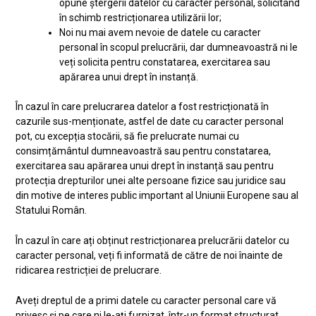
opune ștergerii datelor cu caracter personal, solicitând
în schimb restricționarea utilizării lor;
Noi nu mai avem nevoie de datele cu caracter
personal în scopul prelucrării, dar dumneavoastră ni le
veți solicita pentru constatarea, exercitarea sau
apărarea unui drept în instanță.
În cazul în care prelucrarea datelor a fost restricționată în
cazurile sus-menționate, astfel de date cu caracter personal
pot, cu excepția stocării, să fie prelucrate numai cu
consimțământul dumneavoastră sau pentru constatarea,
exercitarea sau apărarea unui drept în instanță sau pentru
protecția drepturilor unei alte persoane fizice sau juridice sau
din motive de interes public important al Uniunii Europene sau al
Statului Român.
În cazul în care ați obținut restricționarea prelucrării datelor cu
caracter personal, veți fi informată de către de noi înainte de
ridicarea restricției de prelucrare.
Aveți dreptul de a primi datele cu caracter personal care vă
privesc și pe care ni le-ați furnizat, într-un format structurat,