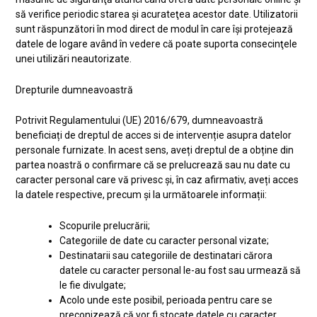
să verifice periodic starea şi acurateţea acestor date. Utilizatorii
sunt răspunzători în mod direct de modul în care îşi protejează
datele de logare având în vedere că poate suporta consecinţele
unei utilizări neautorizate.
Drepturile dumneavoastră
Potrivit Regulamentului (UE) 2016/679, dumneavoastră
beneficiați de dreptul de acces si de intervenție asupra datelor
personale furnizate. In acest sens, aveți dreptul de a obține din
partea noastră o confirmare că se prelucrează sau nu date cu
caracter personal care vă privesc și, în caz afirmativ, aveți acces
la datele respective, precum și la următoarele informații:
Scopurile prelucrării;
Categoriile de date cu caracter personal vizate;
Destinatarii sau categoriile de destinatari cărora
datele cu caracter personal le-au fost sau urmează să
le fie divulgate;
Acolo unde este posibil, perioada pentru care se
preconizează că vor fi stocate datele cu caracter