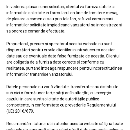
In vederea plasarii unei solicitari, clientul va furniza datele si
informatiile solicitate in formularul on-line de trimitere mesaj,
de plasare a comenzii sau prin telefon, refuzul comunicarii
informatiilor solicitate impiedicand vanzatorul sa inregistreze si
sa onoreze comanda efectuata.
Proprietarul, precum şi operatorul acestui website nu sunt
răspunzători pentru erorile clientilor in introducerea acestor
date sau de eventuale date false furnizate de acestia. Clientul
are obligatia de a furniza date corecte si conforme cu
realitatea, purtand intreaga raspundere pentru incorectitudinea
informatiilor transmise vanzatorului.
Datele personale nu vor fi vândute, transferate sau distribuite
sub nici o formă unor terţe părţi ori în alte țări, cu excepţia
cazului in care sunt solicitate de autorităţile publice
competente, in conformitate cu prevederile Regulamentului
(UE) 2016/679.
Recomandăm tuturor utilizatorilor acestui website să îşi ia toate
măsurile de siguranţă atunci când oferă date personale online şi