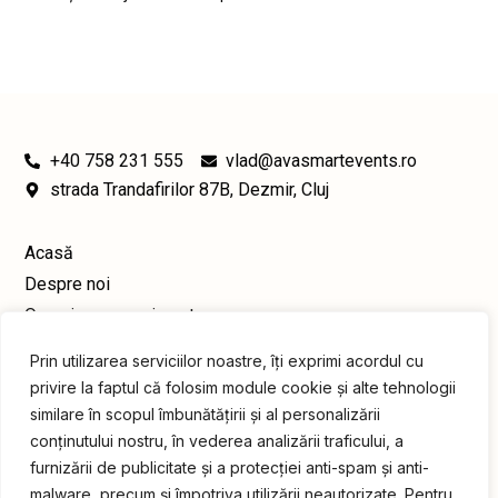
+40 758 231 555
vlad@avasmartevents.ro
strada Trandafirilor 87B, Dezmir, Cluj
Acasă
Despre noi
Organizare evenimente
Închiriere logistică
Prin utilizarea serviciilor noastre, îți exprimi acordul cu
Publicitate
privire la faptul că folosim module cookie și alte tehnologii
Galerie foto
similare în scopul îmbunătățirii și al personalizării
Portofoliu clienți
conținutului nostru, în vederea analizării traficului, a
furnizării de publicitate și a protecției anti-spam și anti-
Contact
malware, precum și împotriva utilizării neautorizate. Pentru