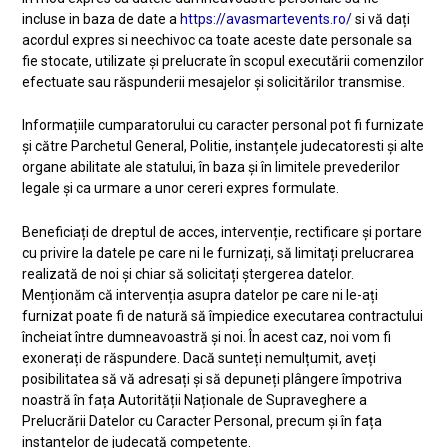
incluse in baza de date a
https://avasmartevents.ro/
si vă dați
acordul expres si neechivoc ca toate aceste date personale sa
fie stocate, utilizate și prelucrate în scopul executării comenzilor
efectuate sau răspunderii mesajelor și solicitărilor transmise.
Informațiile cumparatorului cu caracter personal pot fi furnizate
și către Parchetul General, Politie, instanțele judecatoresti și alte
organe abilitate ale statului, în baza și în limitele prevederilor
legale și ca urmare a unor cereri expres formulate.
Beneficiați de dreptul de acces, intervenție, rectificare și portare
cu privire la datele pe care ni le furnizați, să limitați prelucrarea
realizată de noi și chiar să solicitați ștergerea datelor.
Menționăm că intervenția asupra datelor pe care ni le-ați
furnizat poate fi de natură să împiedice executarea contractului
încheiat între dumneavoastră și noi. În acest caz, noi vom fi
exonerați de răspundere. Dacă sunteți nemulțumit, aveți
posibilitatea să vă adresați și să depuneți plângere împotriva
noastră în fața Autorității Naționale de Supraveghere a
Prelucrării Datelor cu Caracter Personal, precum și în fața
instanțelor de judecată competente.