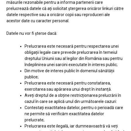
măsurile rezonabile pentru a informa partenerii care
prelucrează datele că ați solicitat ștergerea oricăror linkuri către
datele respective sau a oricăror copii sau reproduceri ale
acestor date cu caracter personal.
Datele nu vor fi șterse dacă:
Prelucrarea este necesară pentru respectarea unei
obligații legale care prevede prelucrarea în temeiul
dreptului Uniunii sau al legilor din România sau pentru
îndeplinirea unei sarcini executate în interes public;
Din motive de interes public în domeniul sănătății
publice;
Prelucrarea este necesară pentru constatarea,
exercitarea sau apărarea unui drept în instanță.
Aveți dreptul de a obține restricționarea prelucrării în
cazul în care se aplică unul din următoarele cazuri:
Contestați exactitatea datelor, pentru o perioadă care
ne permite să verificăm exactitatea datelor
prelucrate;
Prelucrarea este ilegală, iar dumneavoastră vă veți