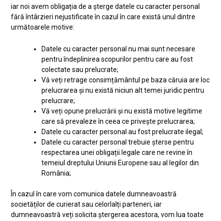
iar noi avem obligația de a șterge datele cu caracter personal
fără întârzieri nejustificate în cazul în care există unul dintre
următoarele motive:
Datele cu caracter personal nu mai sunt necesare
pentru îndeplinirea scopurilor pentru care au fost
colectate sau prelucrate;
Vă veți retrage consimțământul pe baza căruia are loc
prelucrarea și nu există niciun alt temei juridic pentru
prelucrare;
Vă veți opune prelucrării și nu există motive legitime
care să prevaleze în ceea ce privește prelucrarea;
Datele cu caracter personal au fost prelucrate ilegal;
Datele cu caracter personal trebuie șterse pentru
respectarea unei obligații legale care ne revine în
temeiul dreptului Uniunii Europene sau al legilor din
România;
În cazul în care vom comunica datele dumneavoastră
societăților de curierat sau celorlalți parteneri, iar
dumneavoastră veți solicita ștergerea acestora, vom lua toate